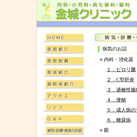
病気のお話
■
内科・消化器
１．ピロリ菌
２．C型肝炎
３．過敏性腸
４．便秘
５．成人病の
６．糖尿病
■
眼