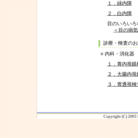
１．緑内障
２．白内障
目のいろいろ
＜目の病気
診療・検査のお
■
内科・消化器
１．胃内視鏡
２．大腸内視
３．胃透視検
Copyright (C) 2005 